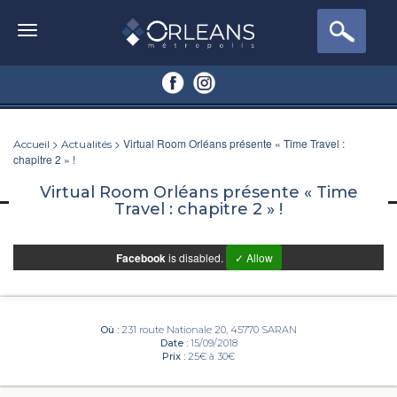
>
> Virtual Room Orléans présente « Time Travel :
Accueil
Actualités
chapitre 2 » !
Virtual Room Orléans présente « Time
Travel : chapitre 2 » !
Facebook
is disabled.
✓ Allow
Où :
231 route Nationale 20, 45770 SARAN
Date :
15/09/2018
Prix :
25€ à 30€