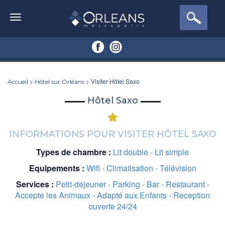
>
> Visiter Hôtel Saxo
Accueil
Hôtel sur Orléans
Hôtel Saxo
INFORMATIONS POUR VISITER HÔTEL SAXO
Types de chambre :
Lit double - Lit simple
Equipements :
Wifi - Climatisation - Télévision
Services :
Petit-déjeuner - Parking - Bar - Restaurant -
Accepte les Animaux - Adapté aux Enfants - Reception
ouverte 24/24