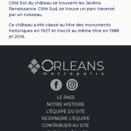
Côté Est du château se trouvent les Jardins
Renaissance. Côté Sud, se trouve un parc traversé
par un ruisseau.
Ce château a été classé au titre des monuments
historiques en 1927 et inscrit au même titre en 1988
et 2016.
LE PASS
NOTRE HISTOIRE
L’ÉQUIPE DU SITE
REJOINDRE L'ÉQUIPE
CONTRIBUER AU SITE