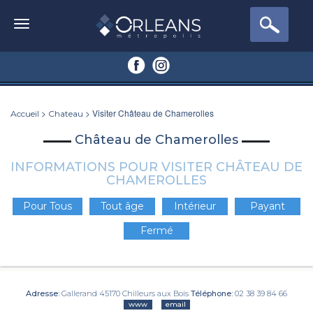
>
> Visiter Château de Chamerolles
Accueil
Chateau
Château de Chamerolles
INFORMATIONS POUR VISITER CHÂTEAU DE
CHAMEROLLES
Pour Tous
Tout âge
Intérieur
Payant
Fermé
Adresse:
Gallerand 45170 Chilleurs aux Bois
Téléphone:
02 38 39 84 66
www
email