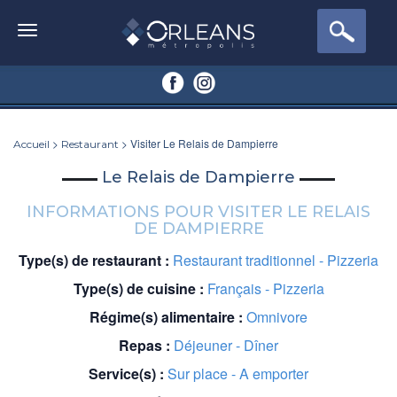
>
> Visiter Le Relais de Dampierre
Accueil
Restaurant
Le Relais de Dampierre
INFORMATIONS POUR VISITER LE RELAIS
DE DAMPIERRE
Type(s) de restaurant :
Restaurant traditionnel - Pizzeria
Type(s) de cuisine :
Français - Pizzeria
Régime(s) alimentaire :
Omnivore
Repas :
Déjeuner - Dîner
Service(s) :
Sur place - A emporter