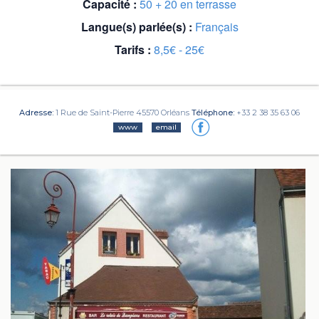
Capacité :
50 + 20 en terrasse
Langue(s) parlée(s) :
Français
Tarifs :
8,5€ - 25€
Adresse:
1 Rue de Saint-Pierre 45570 Orléans
Téléphone:
+33 2 38 35 63 06
www
email