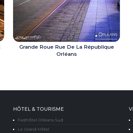
t
Grande Roue Rue De La République
Orléans
HÔTEL & TOURISME
V
Fasthôtel Orléans Sud
Le Grand Hôtel