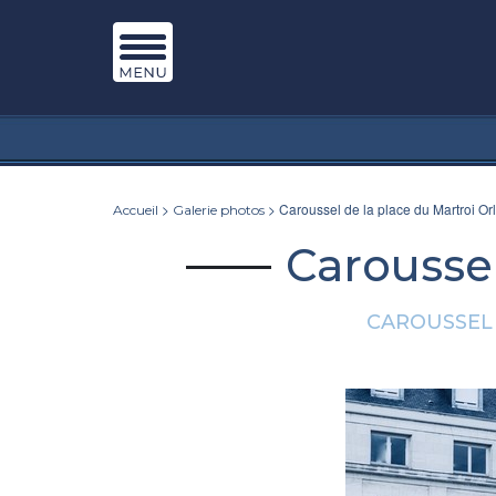
>
> Caroussel de la place du Martroi Or
Accueil
Galerie photos
Caroussel
CAROUSSEL 