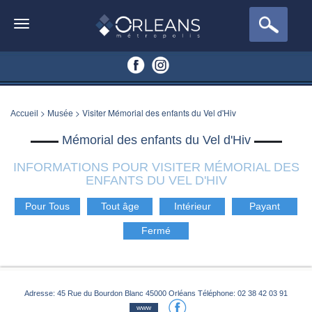
>
> Visiter Mémorial des enfants du Vel d'Hiv
Accueil
Musée
Mémorial des enfants du Vel d'Hiv
INFORMATIONS POUR VISITER MÉMORIAL DES
ENFANTS DU VEL D'HIV
Pour Tous
Tout âge
Intérieur
Payant
Fermé
Adresse:
45 Rue du Bourdon Blanc 45000 Orléans
Téléphone:
02 38 42 03 91
www