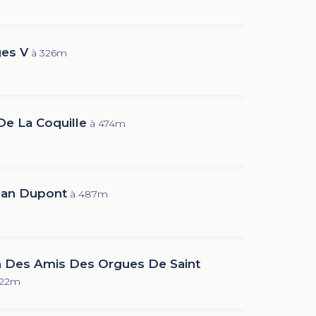
es V
à 326m
De La Coquille
à 474m
ean Dupont
à 487m
n Des Amis Des Orgues De Saint
522m