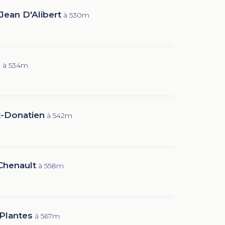
Jean D'Alibert
à 530m
e
à 534m
t-Donatien
à 542m
Chenault
à 558m
Plantes
à 567m