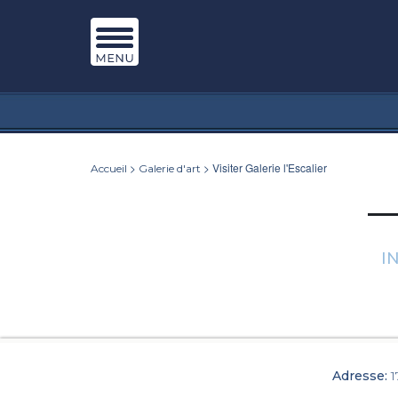
>
> Visiter Galerie l'Escalier
Accueil
Galerie d'art
I
Adresse:
1