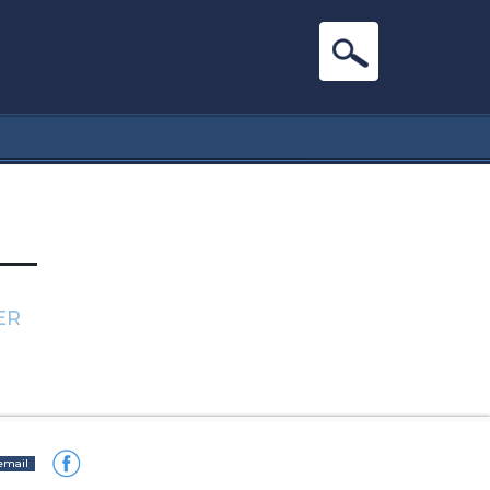
ER
email