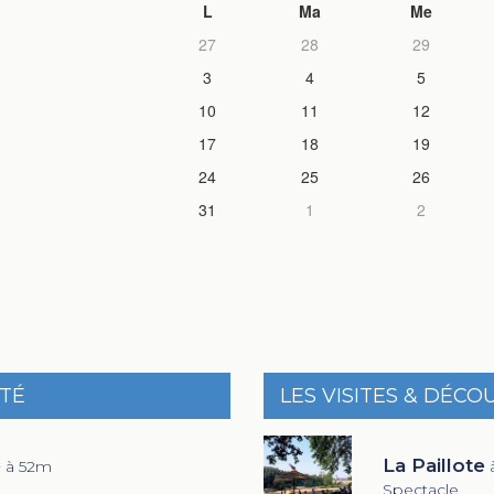
L
Ma
Me
27
28
29
3
4
5
10
11
12
17
18
19
24
25
26
31
1
2
ITÉ
LES VISITES & DÉCO
e
La Paillote
à 52m
Spectacle