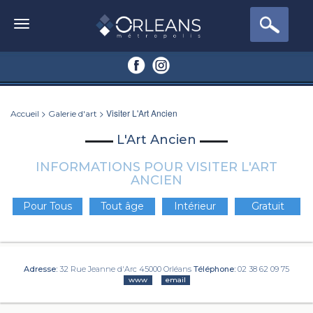
>
> Visiter L'Art Ancien
Accueil
Galerie d'art
L'Art Ancien
INFORMATIONS POUR VISITER L'ART
ANCIEN
Pour Tous
Tout âge
Intérieur
Gratuit
Adresse:
32 Rue Jeanne d'Arc 45000 Orléans
Téléphone:
02 38 62 09 75
www
email