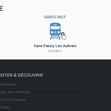
É
GARES SNCF
Gare Fleury Les Aubrais
à 6.9km
ISITER & DÉCOUVRIR
K-Rouge
Spa des Alicourts
Chez Dionysos
Zôdio