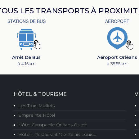
TOUS LES TRANSPORTS À PROXIMIT
STATIONS DE BUS
AÉROPORT
Arrêt De Bus
Aéroport Orléans
à 4.15km
à 35.55km
HÔTEL & TOURISME
V
Les Trois Maillets
Empreinte Hôtel
Hôtel Campanile Orléans Ouest
Hôtel - Restaurant "Le Relais Louis...