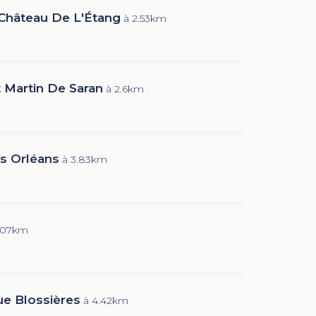
 Château De L'Étang
à 2.53km
t Martin De Saran
à 2.6km
s Orléans
à 3.83km
.07km
e Blossières
à 4.42km