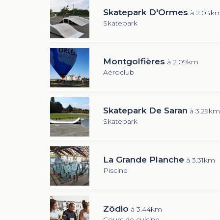
Skatepark D'Ormes
à 2.04k
Skatepark
Montgolfières
à 2.09km
Aéroclub
Skatepark De Saran
à 3.29km
Skatepark
La Grande Planche
à 3.31km
Piscine
Zôdio
à 3.44km
Cours de cuisine