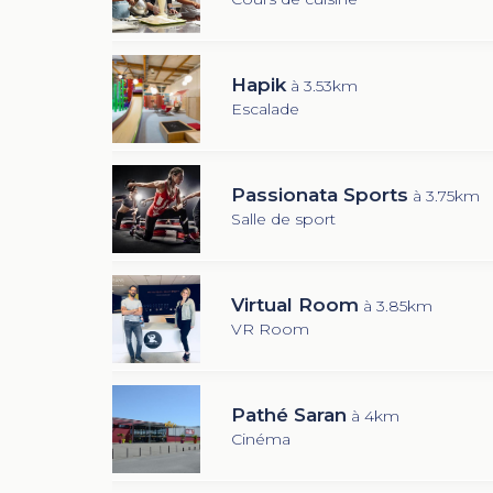
Hapik
à 3.53km
Escalade
Passionata Sports
à 3.75km
Salle de sport
Virtual Room
à 3.85km
VR Room
Pathé Saran
à 4km
Cinéma