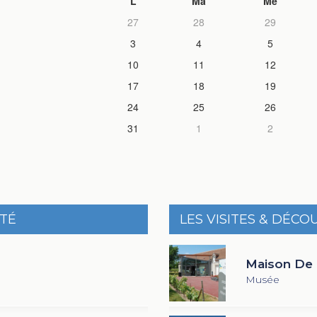
L
Ma
Me
27
28
29
3
4
5
10
11
12
17
18
19
24
25
26
31
1
2
ITÉ
LES VISITES & DÉCO
Maison De 
Musée