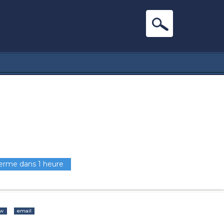
erme dans 1 heure
w
email