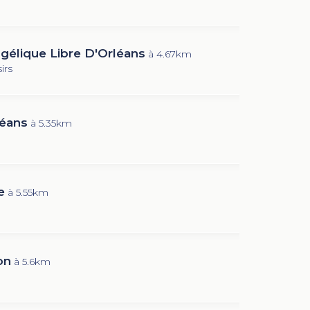
gélique Libre D'Orléans
à 4.67km
irs
léans
à 5.35km
e
à 5.55km
on
à 5.6km