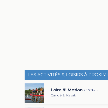
LES ACTIVITÉS & LOISIRS À PROXIM
Loire &' Motion
à 1.75km
Canoë & Kayak