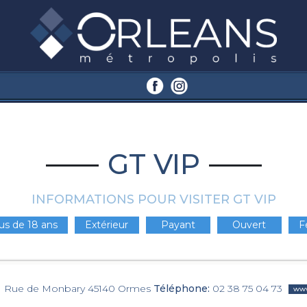
GT VIP
INFORMATIONS POUR VISITER GT VIP
us de 18 ans
Extérieur
Payant
Ouvert
F
1 Rue de Monbary 45140 Ormes
Téléphone:
02 38 75 04 73
ww