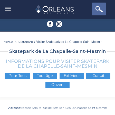
>
> Visiter Skatepark de La Chapelle-Saint-Mesmin
Accueil
Skatepark
Skatepark de La Chapelle-Saint-Mesmin
INFORMATIONS POUR VISITER SKATEPARK
DE LA CHAPELLE-SAINT-MESMIN
Pour Tous
Tout âge
Extérieur
Gratuit
Ouvert
Adresse:
Espace Béraire Rue de Béraire 45380 La Chapelle Saint Mesmin