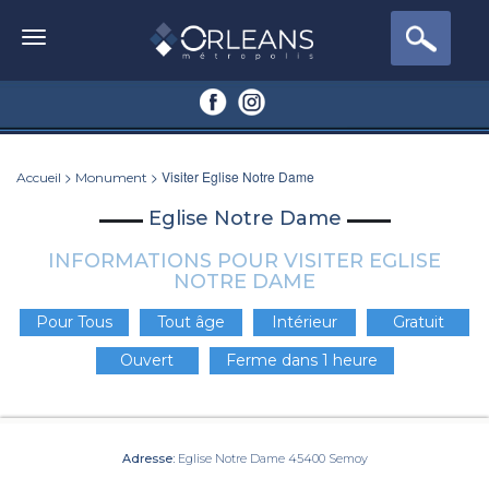
>
> Visiter Eglise Notre Dame
Accueil
Monument
Eglise Notre Dame
INFORMATIONS POUR VISITER EGLISE
NOTRE DAME
Pour Tous
Tout âge
Intérieur
Gratuit
Ouvert
Ferme dans 1 heure
Adresse:
Eglise Notre Dame 45400 Semoy