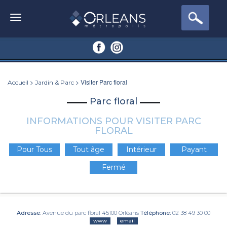
>
> Visiter Parc floral
Accueil
Jardin & Parc
Parc floral
INFORMATIONS POUR VISITER PARC
FLORAL
Pour Tous
Tout âge
Intérieur
Payant
Fermé
Adresse:
Avenue du parc floral 45100 Orléans
Téléphone:
02 38 49 30 00
www
email