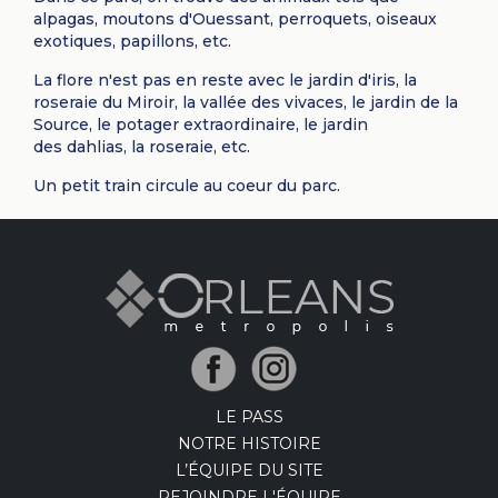
alpagas, moutons d'Ouessant, perroquets, oiseaux
exotiques, papillons, etc.
La flore n'est pas en reste avec le jardin d'iris, la
roseraie du Miroir, la vallée des vivaces, le jardin de la
Source, le potager extraordinaire, le jardin
des dahlias, la roseraie, etc.
Un petit train circule au coeur du parc.
LE PASS
NOTRE HISTOIRE
L’ÉQUIPE DU SITE
REJOINDRE L'ÉQUIPE