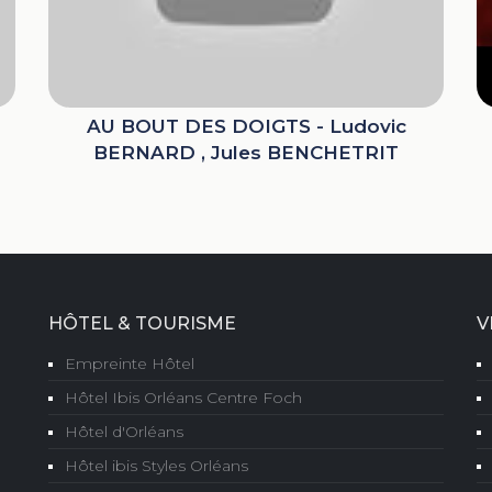
AU BOUT DES DOIGTS - Ludovic
BERNARD , Jules BENCHETRIT
HÔTEL & TOURISME
V
Empreinte Hôtel
Hôtel Ibis Orléans Centre Foch
Hôtel d'Orléans
Hôtel ibis Styles Orléans