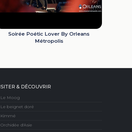
Soirée Poétic Lover By Orleans
Métropolis
ISITER & DÉCOUVRIR
Le Moog
Le beignet doré
Kimmé
Orchidée d'Asie