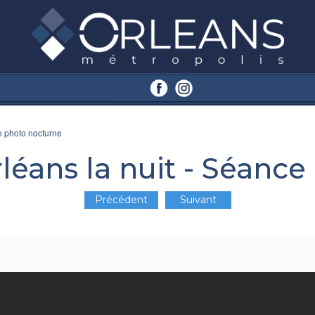
e photo nocturne
léans la nuit - Séanc
Précédent
Suivant