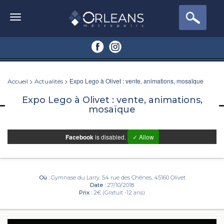
>
> Expo Lego à Olivet : vente, animations, mosaïque
Accueil
Actualités
Expo Lego à Olivet : vente, animations,
mosaïque
Facebook
is disabled.
✓ Allow
Où :
Gymnase du Larry, 54 rue des Chênes, 45160 Olivet
Date :
27/10/2018
Prix :
2€ (Gratuit -12 ans)