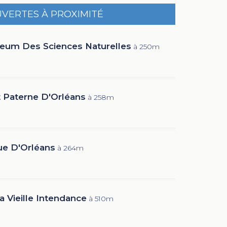
UVERTES À PROXIMITÉ
um Des Sciences Naturelles
à 250m
t Paterne D'Orléans
à 258m
e D'Orléans
à 264m
a Vieille Intendance
à 510m