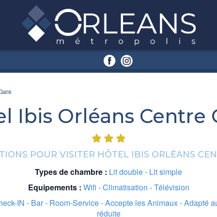
 Gare
l Ibis Orléans Centre
IONS POUR VISITER HÔTEL IBIS ORLÉANS CE
Types de chambre :
Lit double - Lit simple
Equipements :
Wifi - Climatisation - Télévision
heck-IN - Bar - Room-Service - Accepte les Animaux - Adapté au
réduite