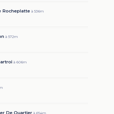
 Rocheplatte
à 536m
on
à 572m
artroi
à 606m
1m
er De Quartier
à 654m