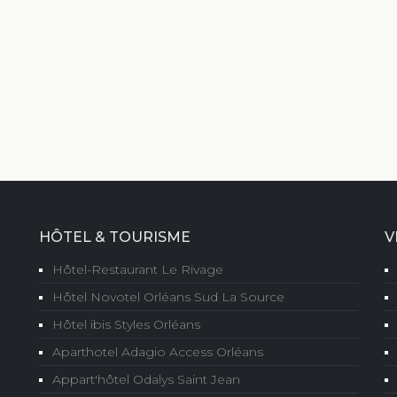
HÔTEL & TOURISME
V
Hôtel-Restaurant Le Rivage
Hôtel Novotel Orléans Sud La Source
Hôtel ibis Styles Orléans
Aparthotel Adagio Access Orléans
Appart'hôtel Odalys Saint Jean