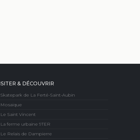
ISITER & DÉCOUVRIR
Skatepark de La Ferté-Saint-Aubin
Mosaique
Le Saint Vincent
La ferme urbaine 9TER
Le Relais de Dampierre