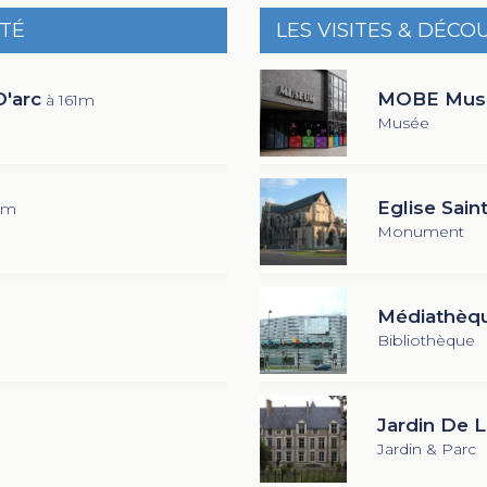
ITÉ
LES VISITES & DÉCO
'arc
MOBE Muse
à 161m
Musée
Eglise Sain
2m
Monument
Médiathèqu
Bibliothèque
Jardin De L
Jardin & Parc