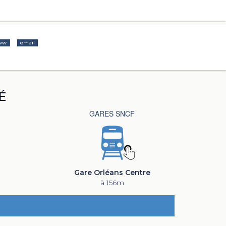
ww
email
É
GARES SNCF
Gare Orléans Centre
à 156m