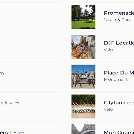
Promenade
Jardin & Parc
DJF Locati
Vélo
Place Du M
4m
Monument
ns
Cityfun
à 661m
à 65
Vélo
ers
Mon Coursi
à 795m