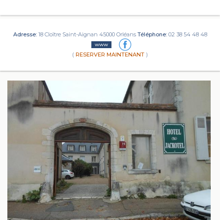
Adresse:
18 Cloître Saint-Aignan 45000 Orléans
Téléphone:
02 38 54 48 48
www
(
RESERVER MAINTENANT
)