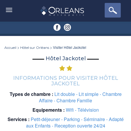
>
> Visiter Hôtel Jackotel
Accueil
Hôtel sur Orléans
Hôtel Jackotel
INFORMATIONS POUR VISITER HÔTEL
JACKOTEL
Types de chambre :
Lit double - Lit simple - Chambre
Affaire - Chambre Famille
Equipements :
Wifi - Télévision
Services :
Petit-déjeuner - Parking - Séminaire - Adapté
aux Enfants - Reception ouverte 24/24