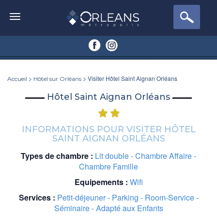
>
> Visiter Hôtel Saint Aignan Orléans
Accueil
Hôtel sur Orléans
Hôtel Saint Aignan Orléans
INFORMATIONS POUR VISITER HÔTEL
SAINT AIGNAN ORLÉANS
Types de chambre :
Lit double - Chambre Affaire -
Chambre Famille
Equipements :
Wifi
Services :
Petit-déjeuner - Parking - Room-Service -
Séminaire - Adapté aux Enfants