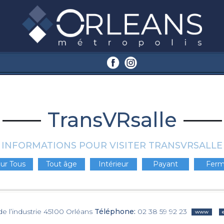
TransVRsalle
INFORMATIONS POUR VISITER TRANSVRSALLE
ur Tous
Tout âge
Intérieur
Payant
Fer
de l’industrie 45100 Orléans
Téléphone:
02 38 59 92 23
www