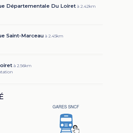
e Départementale Du Loiret
à 2.42km
e Saint-Marceau
à 2.45km
oiret
à 2.56km
tation
É
GARES SNCF