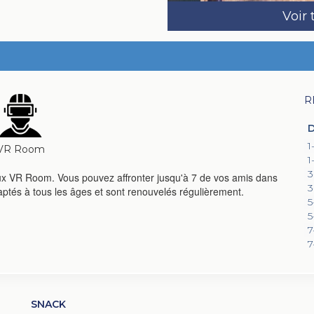
Voir 
R
D
1
VR Room
1
3
eux VR Room. Vous pouvez affronter jusqu'à 7 de vos amis dans
3
daptés à tous les âges et sont renouvelés régulièrement.
5
5
7
7
SNACK