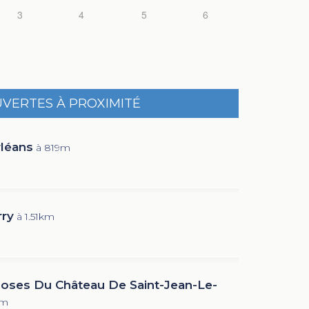
3
4
5
6
UVERTES À PROXIMITÉ
rléans
à 819m
rry
à 1.51km
Roses Du Château De Saint-Jean-Le-
km