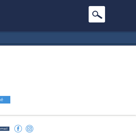
mé
email