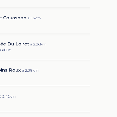
e Couasnon
à 1.6km
e Du Loiret
à 2.26km
tation
ins Roux
à 2.38km
à 2.42km