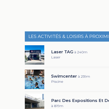
LES ACTIVITÉS & LOISIRS À PROXIM
Laser TAG
à 240m
Laser
Swimcenter
à 259m
Piscine
Parc Des Expositions Et D
à 819m