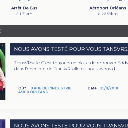
Arrêt De Bus
Aéroport Orléans
à 1.31km
à 26.59km
E
NOUS AVONS TESTÉ POUR VOUS TANSVRS
TransVRsalle C’est toujours un plaisir de retrouver Ed
dans l’enceinte de TransVRsalle où nous avons d...
OÙ?
9 RUE DE L’INDUSTRIE
Date
25/11/2018
45100 ORLÉANS
NOUS AVONS TESTÉ POUR VOUS TRANSVR