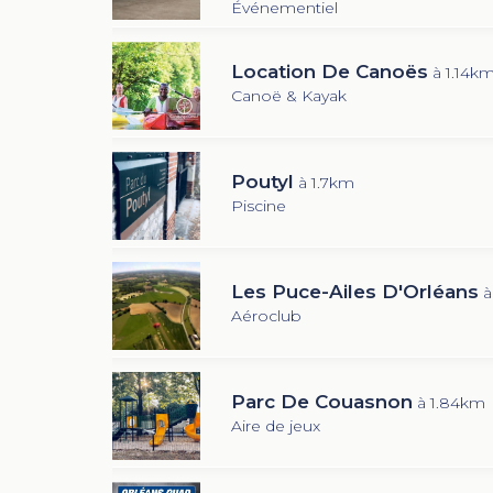
Événementiel
Location De Canoës
à 1.14k
Canoë & Kayak
Poutyl
à 1.7km
Piscine
Les Puce-Ailes D'Orléans
à
Aéroclub
Parc De Couasnon
à 1.84km
Aire de jeux