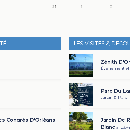
31
1
2
ITÉ
LES VISITES & DÉCO
Zénith D'O
Événementiel
Parc Du La
Jardin & Parc
es Congrès D'Orléans
Jardin De 
Blanc
à 1.58