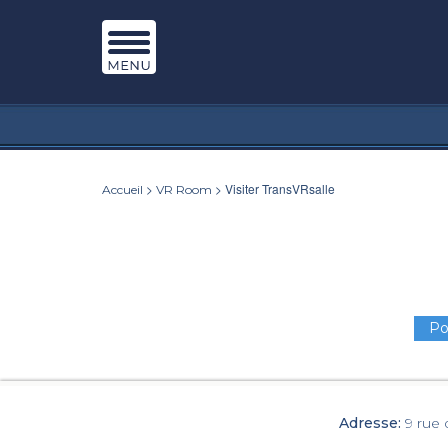
>
> Visiter TransVRsalle
Accueil
VR Room
Po
Adresse:
9 rue 