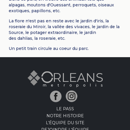
alpagas, moutons d'Ouessant, perroquets, oiseaux
exotiques, papillons, etc.
La flore n'est pas en reste avec le jardin d'iris, la
roseraie du Miroir, la vallée des vivaces, le jardin de la
Source, le potager extraordinaire, le jardin
des dahlias, la roseraie, etc.
Un petit train circule au coeur du parc.
LE PASS
NOTRE HISTOIRE
L’ÉQUIPE DU SITE
REJOINDRE L'ÉQUIPE