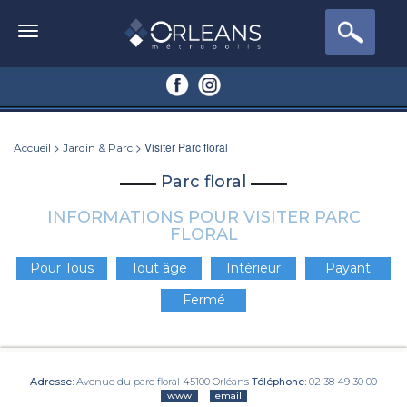
>
> Visiter Parc floral
Accueil
Jardin & Parc
Parc floral
INFORMATIONS POUR VISITER PARC
FLORAL
Pour Tous
Tout âge
Intérieur
Payant
Fermé
Adresse:
Avenue du parc floral 45100 Orléans
Téléphone:
02 38 49 30 00
www
email