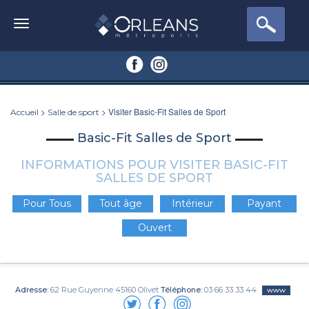
>
> Visiter Basic-Fit Salles de Sport
Accueil
Salle de sport
Basic-Fit Salles de Sport
INFORMATIONS POUR VISITER BASIC-FIT
SALLES DE SPORT
Pour Tous
Tout âge
Intérieur
Payant
Ouvert
Adresse:
62 Rue Guyenne 45160 Olivet
Téléphone:
03 66 33 33 44
www