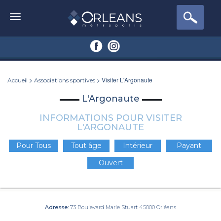
>
> Visiter L'Argonaute
Accueil
Associations sportives
L'Argonaute
INFORMATIONS POUR VISITER
L'ARGONAUTE
Pour Tous
Tout âge
Intérieur
Payant
Ouvert
Adresse:
73 Boulevard Marie Stuart 45000 Orléans