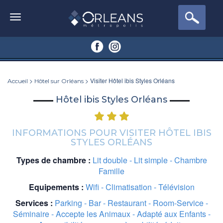
>
> Visiter Hôtel ibis Styles Orléans
Accueil
Hôtel sur Orléans
Hôtel ibis Styles Orléans
INFORMATIONS POUR VISITER HÔTEL IBIS
STYLES ORLÉANS
Types de chambre :
Lit double - Lit simple - Chambre
Famille
Equipements :
Wifi - Climatisation - Télévision
Services :
Parking - Bar - Restaurant - Room-Service -
Séminaire - Accepte les Animaux - Adapté aux Enfants -