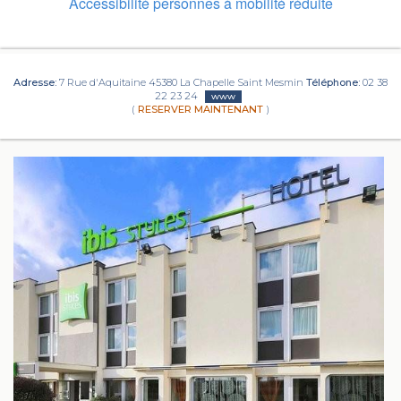
Accessibilité personnes à mobilité réduite
Adresse:
7 Rue d'Aquitaine 45380 La Chapelle Saint Mesmin
Téléphone:
02 38
22 23 24
www
(
RESERVER MAINTENANT
)