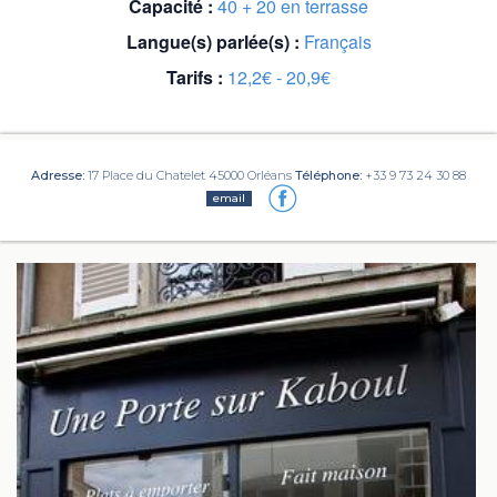
Capacité :
40 + 20 en terrasse
Langue(s) parlée(s) :
Français
Tarifs :
12,2€ - 20,9€
Adresse:
17 Place du Chatelet 45000 Orléans
Téléphone:
+33 9 73 24 30 88
email