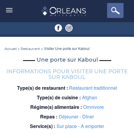
>
> Visiter Une porte sur Kaboul
Accueil
Restaurant
Une porte sur Kaboul
INFORMATIONS POUR VISITER UNE PORTE
SUR KABOUL
Type(s) de restaurant :
Restaurant traditionnel
Type(s) de cuisine :
Afghan
Régime(s) alimentaire :
Omnivore
Repas :
Déjeuner - Dîner
Service(s) :
Sur place - A emporter