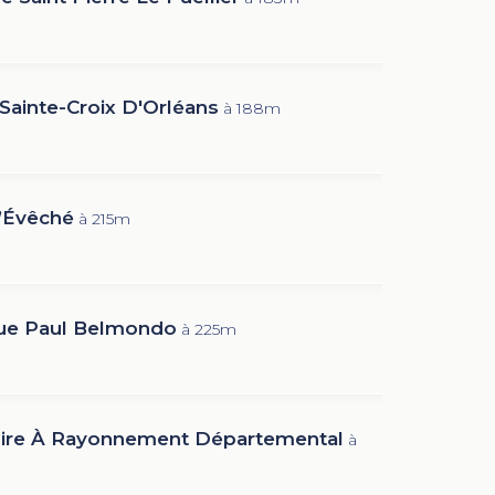
Sainte-Croix D'Orléans
à 188m
L’Évêché
à 215m
ue Paul Belmondo
à 225m
ire À Rayonnement Départemental
à