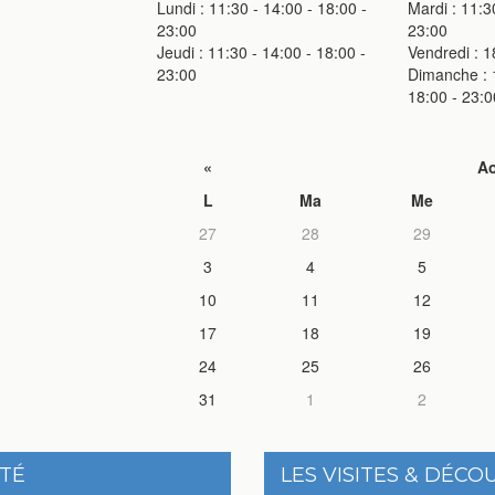
Lundi : 11:30 - 14:00 - 18:00 -
Mardi : 11:3
23:00
23:00
Jeudi : 11:30 - 14:00 - 18:00 -
Vendredi : 1
23:00
Dimanche : 1
18:00 - 23:0
«
Ao
L
Ma
Me
27
28
29
3
4
5
10
11
12
17
18
19
24
25
26
31
1
2
ITÉ
LES VISITES & DÉCO