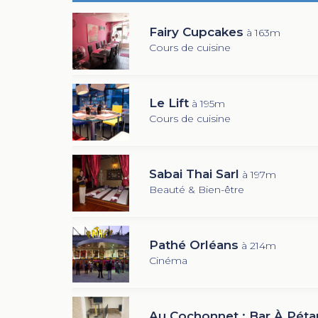
Fairy Cupcakes
à 163m
Cours de cuisine
Le Lift
à 195m
Cours de cuisine
Sabai Thai Sarl
à 197m
Beauté & Bien-être
Pathé Orléans
à 214m
Cinéma
Au Cochonnet : Bar À Pét