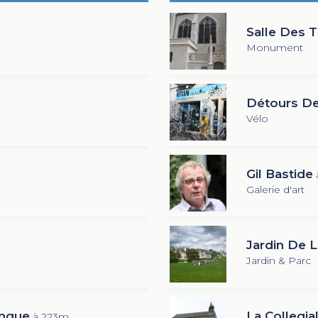
Salle Des 
Monument
Détours De
Vélo
Gil Bastide
Galerie d'art
Jardin De L
Jardin & Parc
anque
La Collegial
à 223m