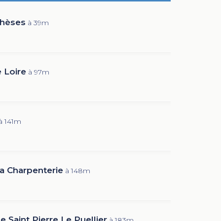
Thèses
à 39m
 Loire
à 97m
à 141m
a Charpenterie
à 148m
e Saint Pierre Le Puellier
à 183m