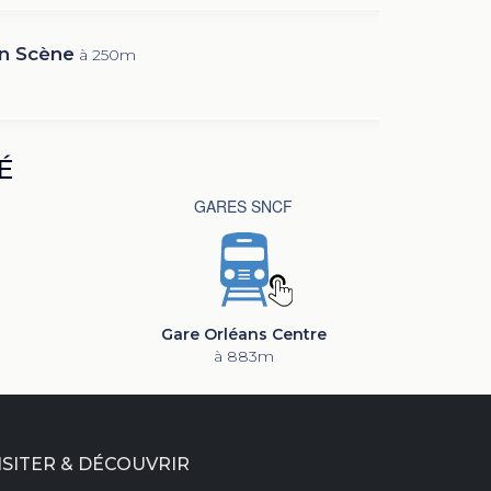
n Scène
à 250m
É
GARES SNCF
Gare Orléans Centre
à 883m
ISITER & DÉCOUVRIR