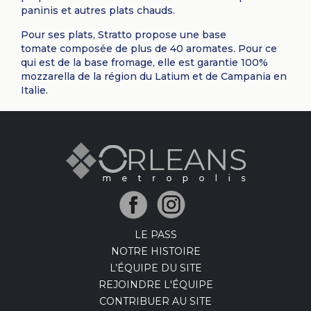
paninis et autres plats chauds.
Pour ses plats, Stratto propose une base
tomate composée de plus de 40 aromates. Pour ce
qui est de la base fromage, elle est garantie 100%
mozzarella de la région du Latium et de Campania en
Italie.
LE PASS
NOTRE HISTOIRE
L’ÉQUIPE DU SITE
REJOINDRE L'ÉQUIPE
CONTRIBUER AU SITE