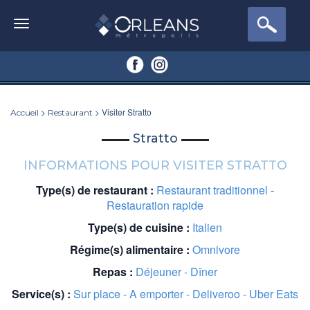
>
> Visiter Stratto
Accueil
Restaurant
Stratto
INFORMATIONS POUR VISITER STRATTO
Type(s) de restaurant :
Restaurant traditionnel -
Restauration rapide
Type(s) de cuisine :
Italien
Régime(s) alimentaire :
Omnivore
Repas :
Déjeuner - Dîner
Service(s) :
Sur place - A emporter - Deliveroo - Uber Eats