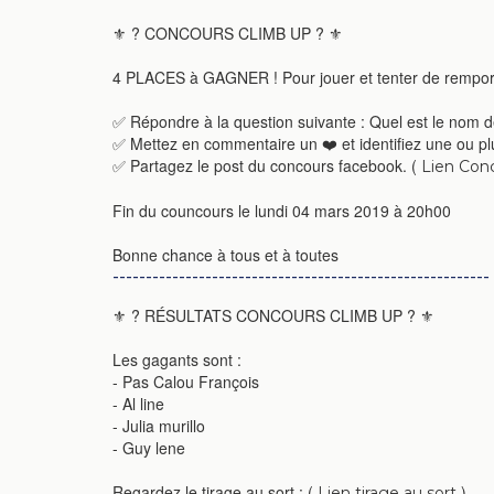
⚜️
?
CONCOURS CLIMB UP
?
⚜️
4 PLACES à GAGNER ! Pour jouer et tenter de rempor
✅
Répondre à la question suivante : Quel est le nom d
✅
Mettez en commentaire un
❤️
et identifiez une ou p
✅
Partagez le post du concours facebook. (
Lien Con
Fin du councours le lundi 04 mars 2019 à 20h00
Bonne chance à tous et à toutes
---------------------------------------------------------
⚜️
?
RÉSULTATS CONCOURS CLIMB UP
?
⚜️
Les gagants sont :
- Pas Calou François
- Al line
- Julia murillo
- Guy lene
Regardez le tirage au sort : (
)
Lien tirage au sort