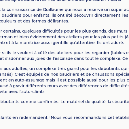
t la connaissance de Guillaume qui nous a réservé un super acc
baudriers pour enfants, ils ont été découvrir directement l'es
ouleurs et des formes délirantes.
r certains, quelques difficultés pour les plus grands, des mur
rman et bien évidemment des ateliers pour les plus petits (
 et à la monitrice aussi gentille qu'attentive. Ils ont adoré.
si ils le veulent à côté des ateliers pour les regarder (tables
et s'adonner aux joies de l'escalade dans tout le complexe. Ce 
iés aux adultes, un complexe très grand pour les débutants qu
nsés). C'est équipés de nos baudriers et de chaussons spéciau
t en auto-assurage mais il est possible aussi pour les plus 
 à gravir différents murs avec des différences de difficulté
 vite avec l'auto-climb.
 débutants comme confirmés. Le matériel de qualité, la sécurit
 enfants en redemandent ! Nous vous recommandons cet établi