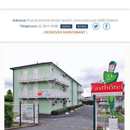
Adresse:
Rue Anthelme Brillat Savarin zone expo sud 45100 Orléans
Téléphone:
02 38 51 18 88
www
email
(
RESERVER MAINTENANT
)