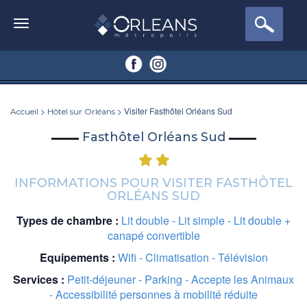
>
> Visiter Fasthôtel Orléans Sud
Accueil
Hôtel sur Orléans
Fasthôtel Orléans Sud
INFORMATIONS POUR VISITER FASTHÔTEL
ORLÉANS SUD
Types de chambre :
Lit double - Lit simple - Lit double +
canapé convertible
Equipements :
Wifi - Climatisation - Télévision
Services :
Petit-déjeuner - Parking - Accepte les Animaux
- Accessibilité personnes à mobilité réduite