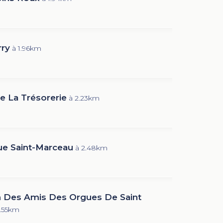
rry
à 1.96km
 La Trésorerie
à 2.23km
e Saint-Marceau
à 2.48km
n Des Amis Des Orgues De Saint
2.55km