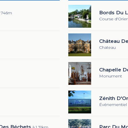
Bords Du L
 746m
Course d'Orien
Château De
Chateau
Chapelle D
Monument
Zénith D'O
Événementiel
 Des Béchets
Parc Du Mo
à 1.31km