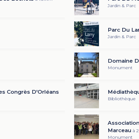
Jardin & Parc
Parc Du La
Jardin & Parc
Domaine De
Monument
es Congrès D'Orléans
Médiathèqu
Bibliothèque
Associatio
Marceau
à 
Monument