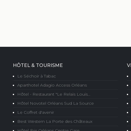
HÔTEL & TOURISME
V
Le Séchoir à Tabac
Aparthotel Adagio Access Orléans
Hôtel - Restaurant "Le Relais Louis...
Hôtel Novotel Orléans Sud La Source
Le Coffret d'avenir
Best Western La Porte des Châteaux
Hôtel Ibis Orléans Centre Gare