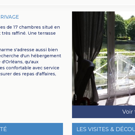
 RIVAGE
iles de 17 chambres situé en
 très raffiné. Une terrasse
charme s'adresse aussi bien
 recherche d'un hébergement
é d'Orléans, qu'aux
res confortable avec service
urer des repas d'affaires,
Voir
ITÉ
LES VISITES & DÉCO