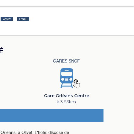
www
email
É
GARES SNCF
Gare Orléans Centre
à 3.83km
Orléans, à Olivet. L'hôtel dispose de