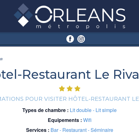
ge
tel-Restaurant Le Riv
ATIONS POUR VISITER HÔTEL-RESTAURANT LE
Types de chambre :
Lit double - Lit simple
Equipements :
Wifi
Services :
Bar - Restaurant - Séminaire