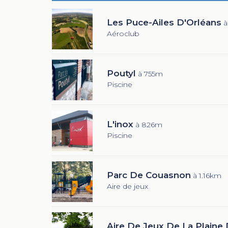
Les Puce-Ailes D'Orléans
à
Aéroclub
Poutyl
à 755m
Piscine
L'inox
à 826m
Piscine
Parc De Couasnon
à 1.16km
Aire de jeux
Aire De Jeux De La Plaine