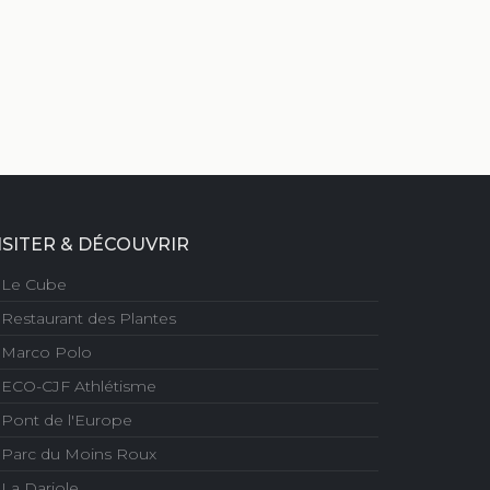
ISITER & DÉCOUVRIR
Le Cube
Restaurant des Plantes
Marco Polo
ECO-CJF Athlétisme
Pont de l'Europe
Parc du Moins Roux
La Dariole