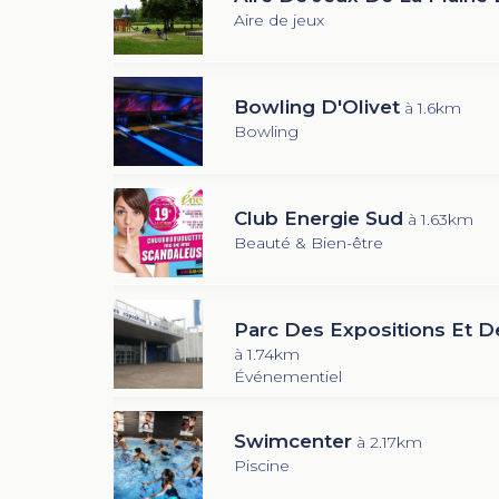
Aire de jeux
Bowling D'Olivet
à 1.6km
Bowling
Club Energie Sud
à 1.63km
Beauté & Bien-être
Parc Des Expositions Et D
à 1.74km
Événementiel
Swimcenter
à 2.17km
Piscine