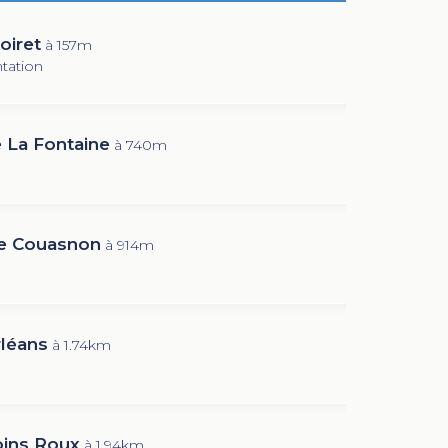
oiret
à 157m
tation
 La Fontaine
à 740m
e Couasnon
à 914m
rléans
à 1.74km
ins Roux
à 1.94km