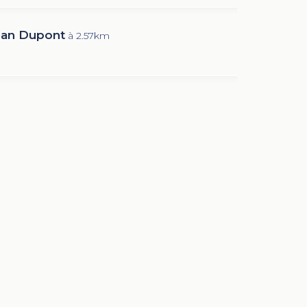
ean Dupont
à 2.57km