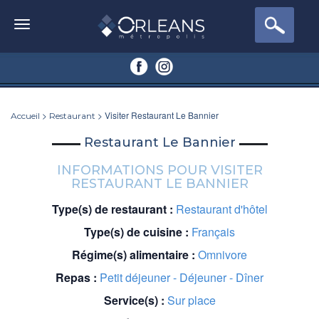
>
> Visiter Restaurant Le Bannier
Accueil
Restaurant
Restaurant Le Bannier
INFORMATIONS POUR VISITER
RESTAURANT LE BANNIER
Type(s) de restaurant :
Restaurant d'hôtel
Type(s) de cuisine :
Français
Régime(s) alimentaire :
Omnivore
Repas :
Petit déjeuner - Déjeuner - Dîner
Service(s) :
Sur place