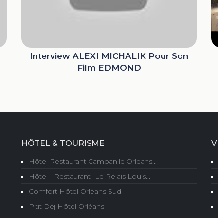
Interview ALEXI MICHALIK Pour Son
Film EDMOND
HÔTEL & TOURISME
V
Hôtel Restaurant Campanile Orleans...
Hôtel - Restaurant "Le Relais Louis...
Comfort Hôtel Orléans Sud
P'tit Déj Hôtel Orléans