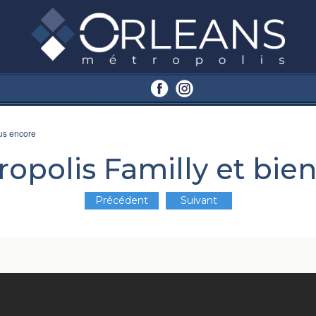
lus encore
opolis Familly et bie
Précédent
Suivant