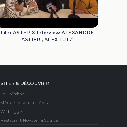
Film ASTERIX Interview ALEXANDRE
ASTIER , ALEX LUTZ
ISITER & DÉCOUVRIR
Le Rajisthan
Médiathèque blossières
Wild trigger
Restaurant Novotel la Source