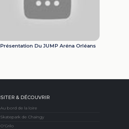
Présentation Du JUMP Aréna Orléans
ISITER & DÉCOUVRIR
Au bord de la loire
Skatepark de Chaingy
O'Grilo