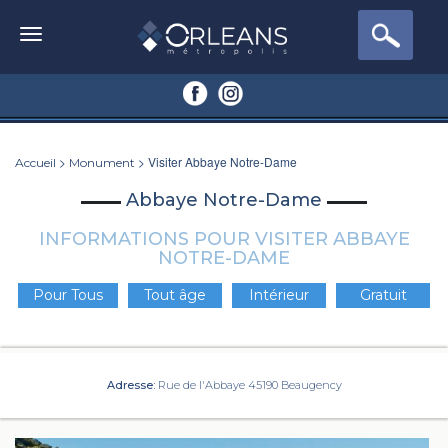
>
> Visiter Abbaye Notre-Dame
Accueil
Monument
Abbaye Notre-Dame
INFORMATIONS POUR VISITER ABBAYE
NOTRE-DAME
Pour Tous
Tout âge
Intérieur
Gratuit
Adresse:
Rue de l'Abbaye 45190 Beaugency