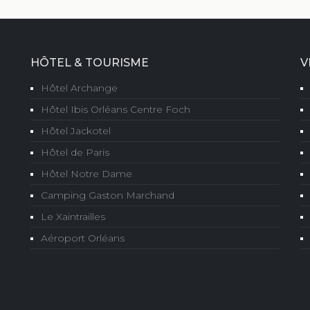
HÔTEL & TOURISME
V
Hôtel Archange
Hôtel Ibis Orléans Centre Foch
Hôtel Jackotel
Hôtel de Paris
Hôtel Notre Dame
Camping Gaston Marchand
Le Xaintrailles
Aéroport Orléans