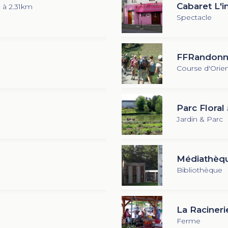
e
Cabaret L'i
à 2.31km
Spectacle
FFRandonné
Course d'Orien
Parc Floral
Jardin & Parc
Médiathèqu
Bibliothèque
La Racineri
Ferme