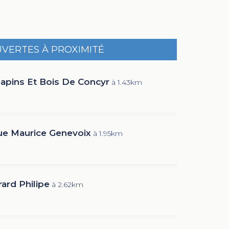
UVERTES À PROXIMITÉ
Sapins Et Bois De Concyr
à 1.43km
e Maurice Genevoix
à 1.95km
ard Philipe
à 2.62km