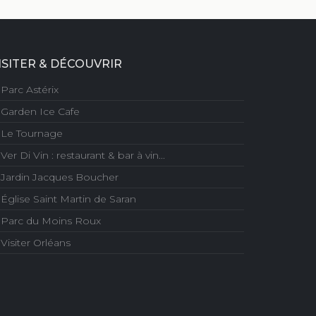
ISITER & DÉCOUVRIR
Parc Astérix
Garden Ice Cafe
Le Tournage
Ver Di Vin : restaurant & bar à vin...
Jardin Jacques Boucher
Église Saint Martin de Saran
Parc du Moins Roux
Visiter Orléans