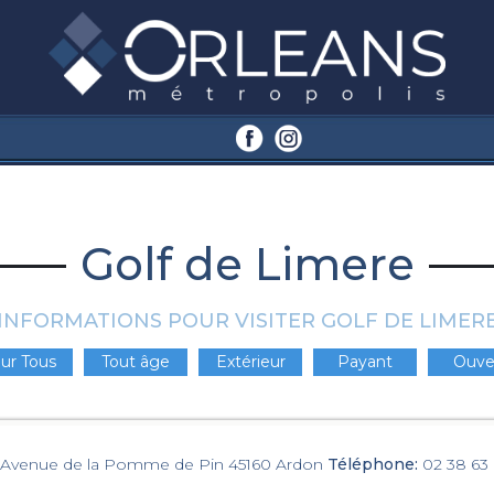
Golf de Limere
INFORMATIONS POUR VISITER GOLF DE LIMER
ur Tous
Tout âge
Extérieur
Payant
Ouve
1 Avenue de la Pomme de Pin 45160 Ardon
Téléphone:
02 38 63