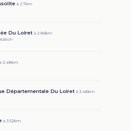
nsolite
à 2.7km
e Du Loiret
à 2.86km
tation
à 3.48km
e Départementale Du Loiret
à 3.48km
e
à 3.52km