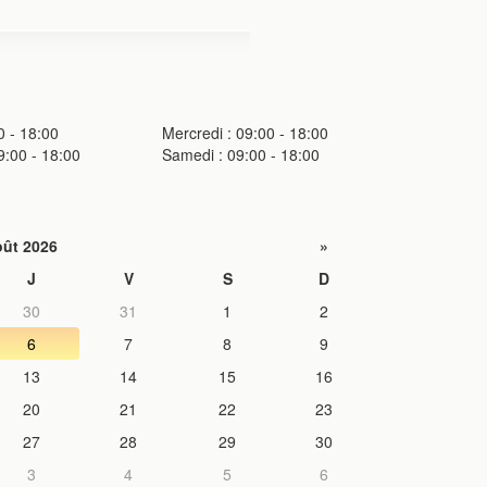
0 - 18:00
Mercredi : 09:00 - 18:00
9:00 - 18:00
Samedi : 09:00 - 18:00
ût 2026
»
J
V
S
D
30
31
1
2
6
7
8
9
13
14
15
16
20
21
22
23
27
28
29
30
3
4
5
6