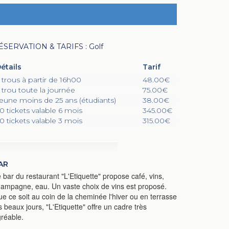
ÉSERVATION & TARIFS : Golf
étails
Tarif
 trous à partir de 16h00
48.00€
 trou toute la journée
75.00€
eune moins de 25 ans (étudiants)
38.00€
0 tickets valable 6 mois
345.00€
0 tickets valable 3 mois
315.00€
AR
 bar du restaurant "L'Etiquette" propose café, vins,
ampagne, eau. Un vaste choix de vins est proposé.
e ce soit au coin de la cheminée l'hiver ou en terrasse
s beaux jours, "L'Etiquette" offre un cadre très
réable.