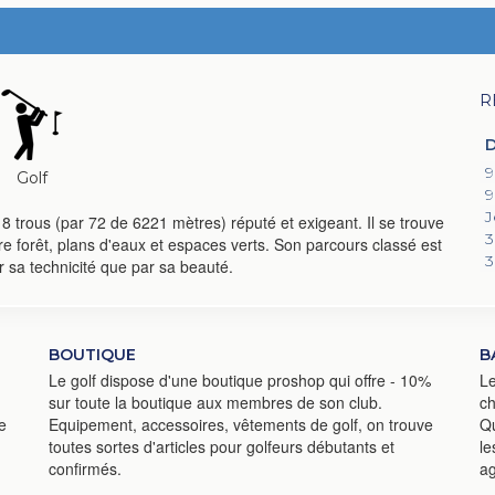
R
D
9
Golf
9
J
8 trous (par 72 de 6221 mètres) réputé et exigeant. Il se trouve
3
e forêt, plans d'eaux et espaces verts. Son parcours classé est
3
r sa technicité que par sa beauté.
BOUTIQUE
B
Le golf dispose d'une boutique proshop qui offre - 10%
Le
sur toute la boutique aux membres de son club.
ch
e
Equipement, accessoires, vêtements de golf, on trouve
Qu
toutes sortes d'articles pour golfeurs débutants et
le
confirmés.
ag