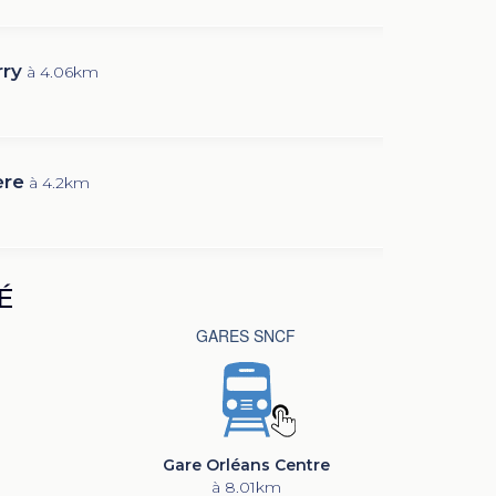
rry
à 4.06km
ère
à 4.2km
É
GARES SNCF
Gare Orléans Centre
à 8.01km