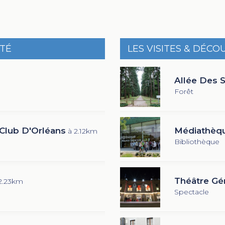
ITÉ
LES VISITES & DÉCO
Allée Des 
Forêt
Club D'Orléans
Médiathèqu
à 2.12km
Bibliothèque
Théâtre Gér
2.23km
Spectacle