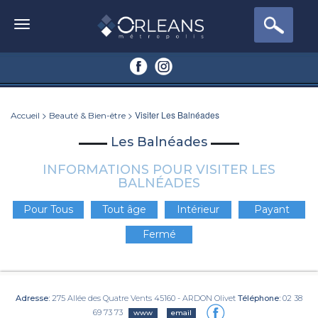
>
> Visiter Les Balnéades
Accueil
Beauté & Bien-être
Les Balnéades
INFORMATIONS POUR VISITER LES
BALNÉADES
Pour Tous
Tout âge
Intérieur
Payant
Fermé
Adresse:
275 Allée des Quatre Vents 45160 - ARDON Olivet
Téléphone:
02 38
69 73 73
www
email