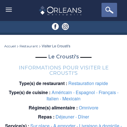
>
> Visiter Le Crousti's
Accueil
Restaurant
Le Crousti's
INFORMATIONS POUR VISITER LE
CROUSTI'S
Type(s) de restaurant :
Restauration rapide
Type(s) de cuisine :
Américain - Espagnol - Français -
Italien - Mexicain
Régime(s) alimentaire :
Omnivore
Repas :
Déjeuner - Dîner
Service(s) :
Sur place - A emporter - Livraison à domicile -